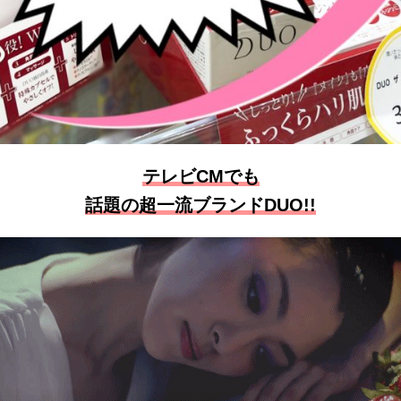
テレビCMでも
話題の
超一流ブランドDUO!!