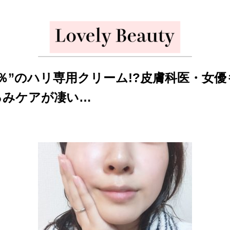
0％”のハリ専用クリーム!?皮膚科医・女優も
るみケアが凄い…