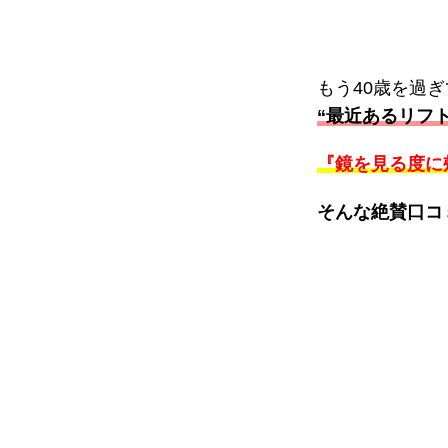
もう40歳を過
“最近あるリフト
『鏡を見る度に
そんな絶賛口コ