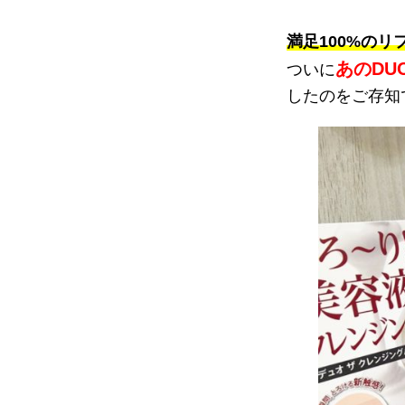
満足100%のリ
あのDU
ついに
したのをご存知