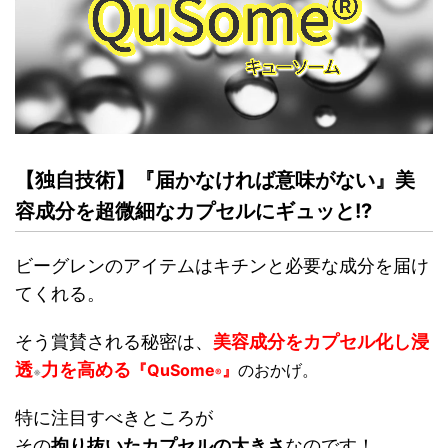
【独自技術】『届かなければ意味がない』美
容成分を超微細なカプセルにギュッと!?
ビーグレンのアイテムはキチンと必要な成分を届け
てくれる。
そう賞賛される秘密は、
美容成分をカプセル化し浸
透
力を高める
『
QuSome
』
のおかげ。
※
®︎
特に注目すべきところが
その
拘り抜いたカプセルの大きさ
なのです！