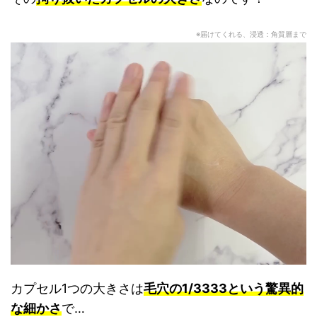
※届けてくれる、浸透：角質層まで
カプセル1つの大きさは
毛穴の1/3333という驚異的
な細かさ
で…