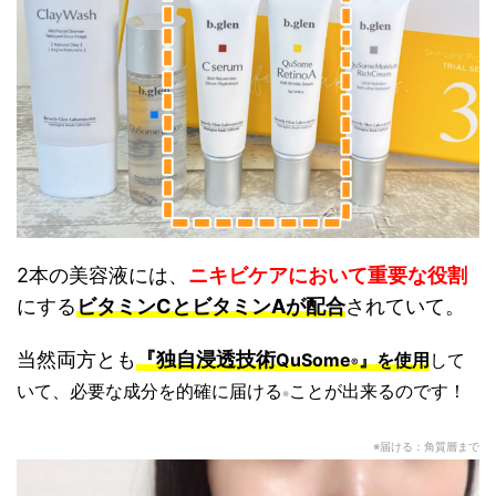
2本の美容液には、
ニキビケアにおいて重要な役割
にする
ビタミンCとビタミンAが配合
されていて。
当然両方とも
『独自浸透技術
QuSome
』を使用
して
®︎
いて、必要な成分を的確に届ける
ことが出来るのです！
※
※届ける：角質層まで