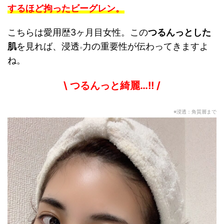
するほど拘ったビーグレン。
こちらは愛用歴3ヶ月目女性。この
つるんっとした
肌
を見れば、浸透
力の重要性が伝わってきますよ
※
ね。
\ つるんっと綺麗…!! /
※浸透：角質層まで