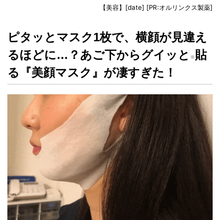
【美容】
[date]
[PR:オルリンクス製薬]
ピタッとマスク1枚で、横顔が見違え
るほどに…？あご下からグイッと
貼
※
る『美顔マスク』が凄すぎた！