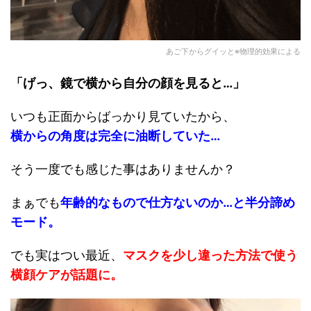
あご下からグイッと※物理的効果による
「げっ、鏡で横から自分の顔を見ると…」
いつも正面からばっかり見ていたから、
横からの角度は完全に油断していた…
そう一度でも感じた事はありませんか？
まぁでも
年齢的なもので仕方ないのか…と半分諦め
モード。
でも実はつい最近、
マスクを少し違った方法で使う
横顔ケア
が話題
に
。