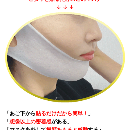
↓ ↓ ↓
「あご下から
貼るだけだから簡単！
」
「
想像以上の密着感
がある」
「マスクを外して
横顔をみると感動
する」