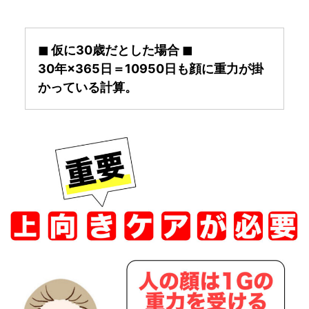
◼︎ 仮に30歳だとした場合 ◼︎
30年×365日＝10950日も顔に重力が掛
かっている計算。