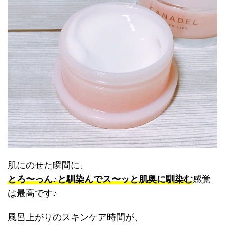
肌にのせた瞬間に、
とろ〜っん♪と馴染んでス〜ッと肌奥に馴染む
感覚
は最高です♪
風呂上がりのスキンケア時間が、