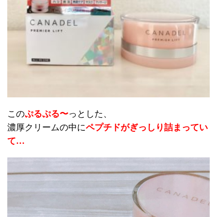
この
ぷるぷる〜
っとした、
濃厚クリームの中に
ペプチドがぎっしり詰まってい
て…