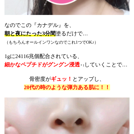
なのでこの『カナデル』を、
朝と夜にたった3分間
塗るだけで…
（もちろんオールインワンなのでこれ1つでOK♪）
1gに24116兆個配合されている、
細かなペプチドがグングン浸透
していくことで…
＊1
骨密度が
ギュッ！
とアップ
し、
20代の時のような弾力ある肌に！！