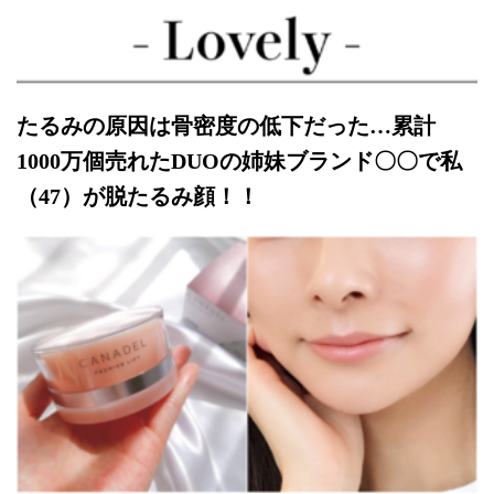
たるみの原因は骨密度の低下だった…累計
1000
万個売れた
DUO
の姉妹ブランド〇〇で私
（
47
）が脱たるみ顔！！