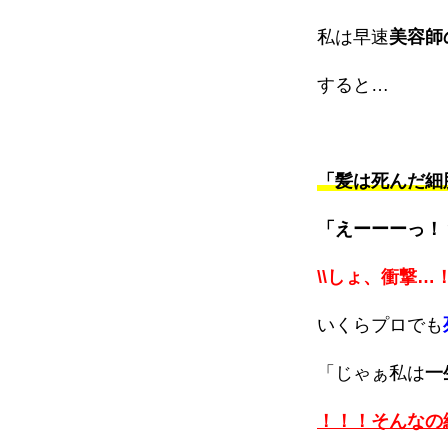
私は早速
美容師
すると…
「髪は死んだ細
「えーーーっ！
\\しょ、衝撃…！
いくらプロでも
「じゃぁ私は
一
！！！そんなの