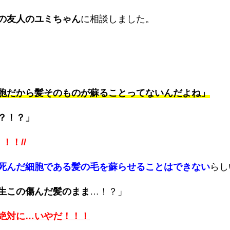
の友人
のユミちゃん
に相談しました。
胞だから
髪そのものが蘇ることってない
んだよね」
？！？」
！！//
死んだ細胞である髪の毛を蘇らせることはできない
らし
生この傷んだ髪のまま
…！？」
絶対に…いやだ！！！