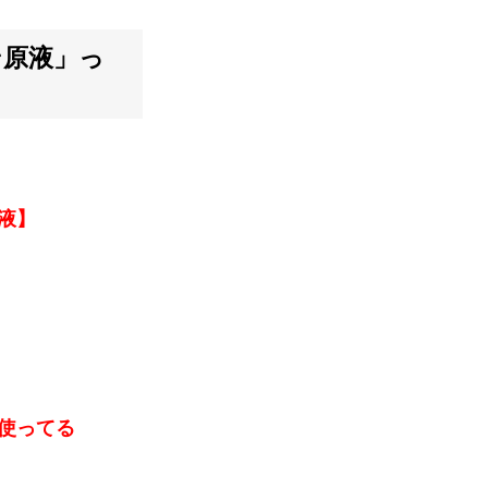
ン原液」っ
液】
使ってる