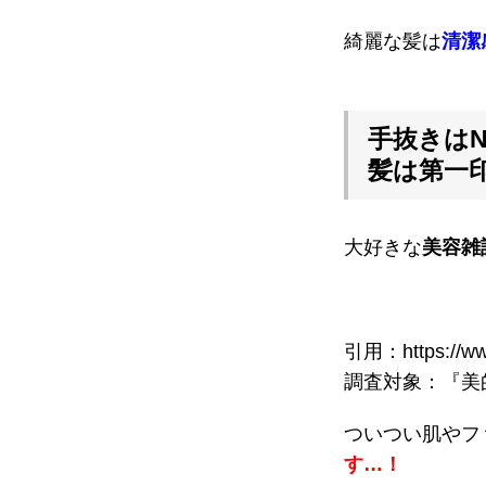
綺麗な髪は
清潔
手抜きはN
髪は第一
大好きな
美容雑
引用：https://www
調査対象：『美的
ついつい肌やフ
す…！