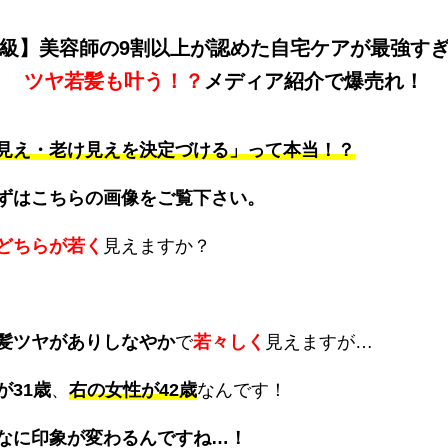
級】
美容師の9割以上が認めた
自宅ケアが最強す
ツヤ若髪も叶う！？
メディア紹介で爆売れ！
見え・老け見えを決定づける」って本当！？
ずはこちらの画像をご覧下さい。
どちらが若く
見えますか？
髪ツヤがありしなやか
で
若々しく
見えますが…
が31歳
、
右の女性が42歳
なんです！
なに印象が変わるんですね…！