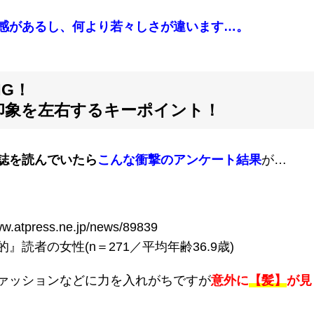
感があるし、何より若々しさが違います…。
G！
印象を左右するキーポイント！
誌を読んでいたら
こんな衝撃のアンケート結果
が…
.atpress.ne.jp/news/89839
』読者の女性(n＝271／平均年齢36.9歳)
ァッションなどに力を入れがちですが
意外に
【髪】
が見