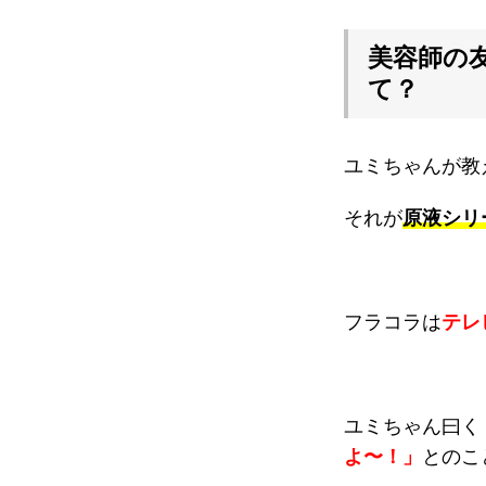
美容師の
て？
ユミちゃんが教
それが
原液シリ
フラコラは
テレ
ユミちゃん曰く
よ〜！」
とのこ