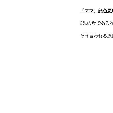
「ママ、顔色悪
2児の母である
そう言われる原