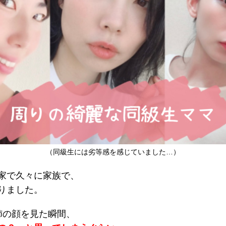
（同級生には劣等感を感じていました…）
家で久々に家族で、
りました。
姉の顔を見た瞬間、