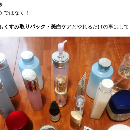
を、
ケではなく！
も
くすみ取りパック・美白ケア
とやれるだけの事はして