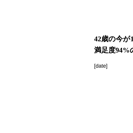
42歳の今
満足度94
[date]