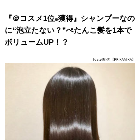
『＠コスメ1位
獲得』シャンプーなの
※
に“泡立たない？”ぺたんこ髪を1本で
ボリュームUP！？
[date]配信 【PR:KAMIKA】