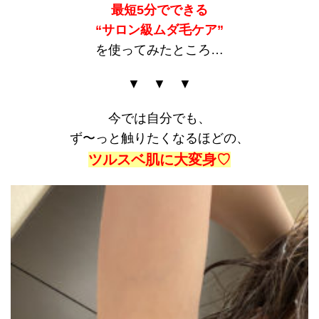
最短5分でできる
“サロン級ムダ毛ケア”
を使ってみたところ…
▼ ▼ ▼
今では自分でも、
ず〜っと触りたくなるほどの、
ツルスベ肌に大変身♡