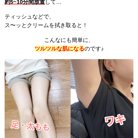
約5~10分間放置
して…
ティッシュなどで、
ス〜ッとクリームを拭き取ると！
こんなにも簡単に、
ツルツルな肌
になる
のです♪