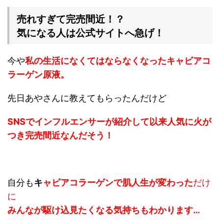
売れすぎて完売間近！？
気になる人は公式サイトへ急げ！
今や
私の生活になくてはならなくなった
キャビアコ
ラーゲン原液。
先日あやさんに教えてもらったんだけど
SNSでインフルエンサーが紹介
して以来人気に火が
つき
完売間近なんだそう！
自分も
キ
ャビアコラーゲンで肌人生が変わった
だけ
に
みんなが駆け込見たくなる気持ちもわかります…