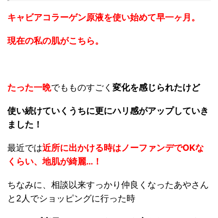
キャビアコラーゲン原液を使い始めて
早一ヶ月。
現在の私の肌がこちら。
たった一晩
でもものすごく
変化を感じられたけど
使い続けていくうちに更にハリ感がアップ
していき
ました！
最近では
近所に出かける時はノーファンデでOK
な
くらい、地肌が綺麗…！
ちなみに、相談以来すっかり仲良くなったあやさん
と2人でショッピングに行った時