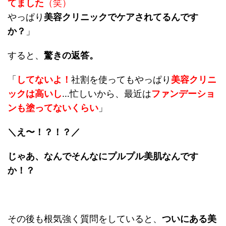
て
ました
（笑）
やっぱり
美容クリニックでケア
されてるんです
か？
」
すると、
驚きの返答。
「
してないよ！
社割を使ってもやっぱり
美容クリニ
ックは高いし
…忙しいから、最近は
ファンデーショ
ンも塗ってないくらい
」
＼え〜！？！？／
じゃあ、なんでそんなにプルプル美肌なんです
か！？
その後も根気強く質問をしていると、
ついに
ある美