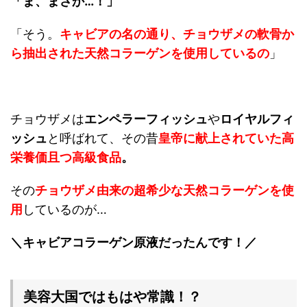
「ま、まさか…！」
「そう。
キャビアの名の通り、
チョウザメの軟骨か
ら抽出された天然コラーゲン
を使用しているの
」
チョウザメは
エンペラーフィッシュ
や
ロイヤルフィ
ッシュ
と呼ばれて、その昔
皇帝に献上されていた高
栄養価且つ
高級食品
。
その
チョウザメ由来の超希少な天然コラーゲンを使
用
しているのが…
＼キャビアコラーゲン原液だったんです！／
美容大国ではもはや常識！？