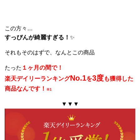
この方々…
すっぴんが綺麗すぎる！
✨
それもそのはずで、なんとこの商品
１ヶ月の間で！
たった
No.1
3
度
楽天デイリーランキング
を
も獲得した
商品なんです！
※1
▼▼▼