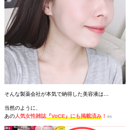
そんな
製薬会社が本気で納得した美容液は…
当然のように、
あの
人気女性雑誌
『VoCE』にも掲載済み
！
※5