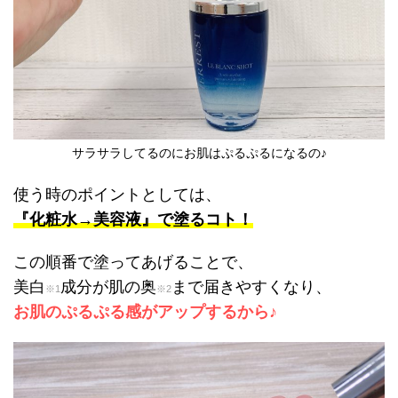
サラサラしてるのにお肌はぷるぷるになるの♪
使う時のポイントとしては、
『化粧水→美容液』で塗るコト！
この順番で塗ってあげることで、
美白
成分が肌の奥
まで届きやすくなり、
※1
※2
お肌のぷるぷる感が
アップするから♪