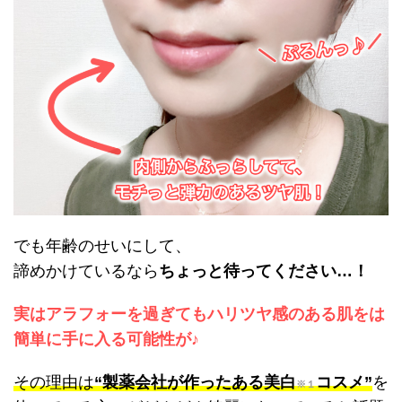
でも年齢のせいにして、
諦めかけているなら
ちょっと待ってください…！
実はアラフォーを過ぎてもハリツヤ感のある肌をは
簡単に手に入る可能性が♪
その理由は
“製薬会社が作ったある美白
コスメ”
を
※１