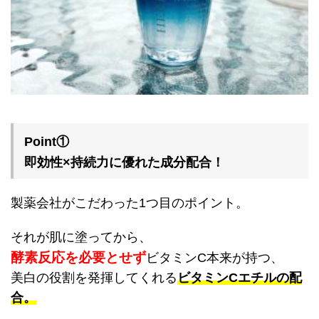
Point①
即効性×持続力に優れた成分配合！
製薬会社がこだわった1つ目のポイント。
それが肌に塗ってから、
酵素反応を必要とせず
ビタミンC本来が持つ、
美白の役割を発揮してくれる
ビタミンCエチルの配
合。