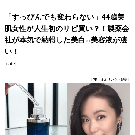
「すっぴんでも変わらない」44歳美
肌女性が人生初のリピ買い？！製薬会
社が本気で納得した美白
美容液が凄
※1
い！
[date]
【PR：オルリンクス製薬】