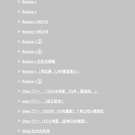
Kogao＋
Kogao＋
Kogao＋MCV3
Kogao＋MCV4
Kogao＋②
Kogao＋④
Kogao＋広告主情報
Kogao＋（本記事、LAP審査落ち）
Kogoa＋③
Oneパワー （10/26考案 CVR：緊急性、）
oneパワー （若さ訴求）
Oneパワー（10/19 CVR施策）＊希少性×簡便性
Oneパワー（11/2考案 追伸CVR施策）
Sinai 社内共有用